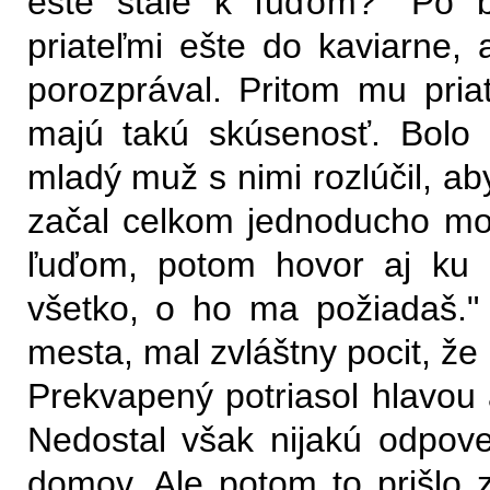
ešte stále k ľuďom?" Po bi
priateľmi ešte do kaviarne,
porozprával. Pritom mu priat
majú takú skúsenosť. Bolo
mladý muž s nimi rozlúčil, ab
začal celkom jednoducho modl
ľuďom, potom hovor aj ku 
všetko, o ho ma požiadaš." 
mesta, mal zvláštny pocit, že 
Prekvapený potriasol hlavou 
Nedostal však nijakú odpove
domov. Ale potom to prišlo z