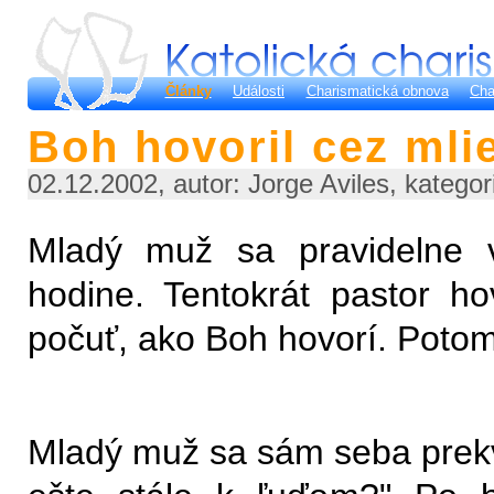
Články
Události
Charismatická obnova
Cha
Boh hovoril cez mli
02.12.2002, autor: Jorge Aviles, kategor
Mladý muž sa pravidelne v
hodine. Tentokrát pastor h
počuť, ako Boh hovorí. Potom 
Mladý muž sa sám seba prekv