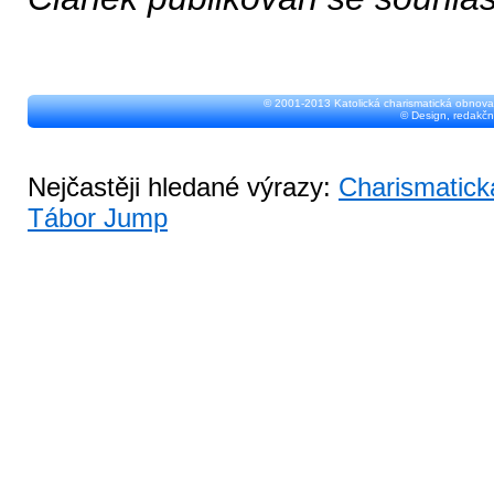
© 2001-2013 Katolická charismatická obnova
© Design, redakčn
Nejčastěji hledané výrazy:
Charismatick
Tábor Jump