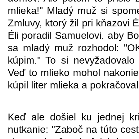
mlieka!" Mladý muž si spom
Zmluvy, ktorý žil pri kňazovi 
Éli poradil Samuelovi, aby 
sa mladý muž rozhodol: "OK,
kúpim." To si nevyžadovalo 
Veď to mlieko mohol nakoniec
kúpil liter mlieka a pokračova
Keď ale došiel ku jednej kri
nutkanie: "Zaboč na túto cest