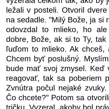
vyzerala celkom tak, ako by j
ležali v posteli. Otvoril dve
na sedadle. "Milý Bože, ja si 
odovzdal to mlieko, ho ale
dobre, Bože, ak si to Ty, ta
ľuďom to mlieko. Ak chceš,
Chcem byť poslušný. Myslím 
bude mať svoj zmysel. Keď 
reagovať, tak sa poberiem pr
Zvnútra počul nejaké zvuky.
Čo chcete?" Potom sa otvorili 
tričku. Vyzeral, akoby bol prá