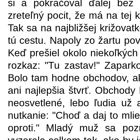
si a pokračoval ďalej bez
zreteľný pocit, že má na tej k
Tak sa na najbližšej križovatk
tú cestu. Napoly zo žartu po
Keď prešiel okolo niekoľkých
rozkaz: "Tu zastav!" Zaparko
Bolo tam hodne obchodov, ale
ani najlepšia štvrť. Obchody
neosvetlené, lebo ľudia už a
nutkanie: "Choď a daj to mli
oproti." Mladý muž sa poz