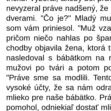
nevyzeral práve nadšený, že 
dverami. "Čo je?" Mladý muž
som vám priniesol. "Muž vza
pričom niečo nahlas po špan
chodby objavila žena, ktorá 
nasledoval s bábätkom na ru
mužovi po tvári a potom po
"Práve sme sa modlili. Tent
vysoké účty, že sa nám odr
mlieko pre naše bábätko. Pr
pomohol, odniekiaľ dostať mli