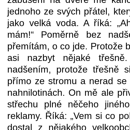
jednoho ze svých přátel, kter
jako velká voda. A říká: „
mám!“ Poměrně bez nadše
přemítám, o co jde. Protože by
asi nazbyt nějaké třešně
nadšením, protože třešně s
přímo ze stromu a nerad se
nahnilotinách. On mě ale při
střechu plné něčeho jiného
reklamy. Říká: „Vem si co po
dostal z nějakého velkoobc