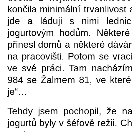
končila minimální trvanlivost
jde a láduji s nimi ledni
jogurtovým hodům. Některé
přinesl domů a některé dávám
na pracovišti. Potom se vra
ve své práci. Tam nacházím 
984 se Žalmem 81, ve kterém
je“…
Tehdy jsem pochopil, že n
jogurtů byly v šéfově režii. C