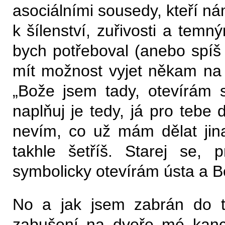
asociálními sousedy, kteří ná
k šílenství, zuřivosti a te
bych potřeboval (anebo spíš 
mít možnost vyjet někam na
„Bože jsem tady, otevírám 
naplňuj je tedy, já pro tebe
nevím, co už mám dělat jin
takhle šetříš. Starej se,
symbolicky otevírám ústa a Bo
No a jak jsem zabrán do t
zabušení na dveře mé kanc