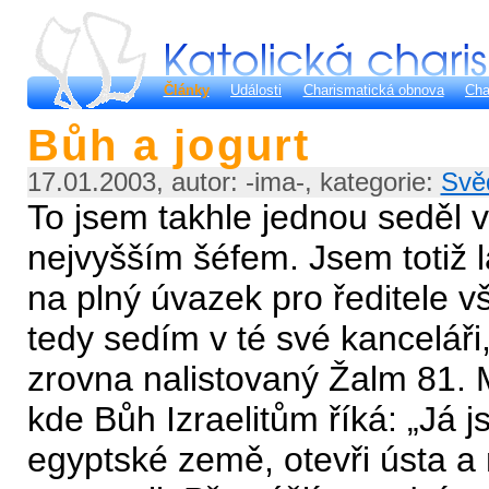
Články
Události
Charismatická obnova
Cha
Bůh a jogurt
17.01.2003, autor: -ima-, kategorie:
Svě
To jsem takhle jednou seděl v
nejvyšším šéfem. Jsem totiž l
na plný úvazek pro ředitele v
tedy sedím v té své kanceláři
zrovna nalistovaný Žalm 81. 
kde Bůh Izraelitům říká: „Já j
egyptské země, otevři ústa a