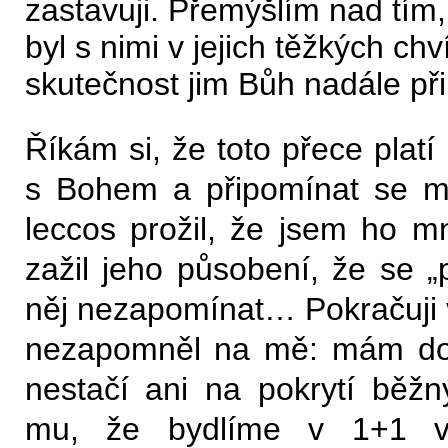
zastavuji. Přemýšlím nad tím
byl s nimi v jejich těžkých chv
skutečnost jim Bůh nadále při
Říkám si, že toto přece plat
s Bohem a připomínat se m
leccos prožil, že jsem ho m
zažil jeho působení, že se „
něj nezapomínat… Pokračuji v
nezapomněl na mě: mám dom
nestačí ani na pokrytí běžn
mu, že bydlíme v 1+1 