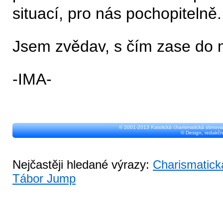
situací, pro nás pochopitelně.
Jsem zvědav, s čím zase do 
-IMA-
© 2001-2013 Katolická charismatická obnova
© Design, redakčn
Nejčastěji hledané výrazy:
Charismatick
Tábor Jump