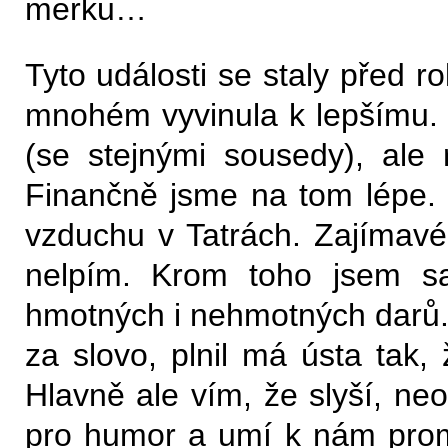
merku…
Tyto události se staly před r
mnohém vyvinula k lepšímu. 
(se stejnými sousedy), ale 
Finančně jsme na tom lépe.
vzduchu v Tatrách. Zajímavé 
nelpím. Krom toho jsem sa
hmotných i nehmotných darů. 
za slovo, plnil má ústa tak, 
Hlavně ale vím, že slyší, ne
pro humor a umí k nám prom