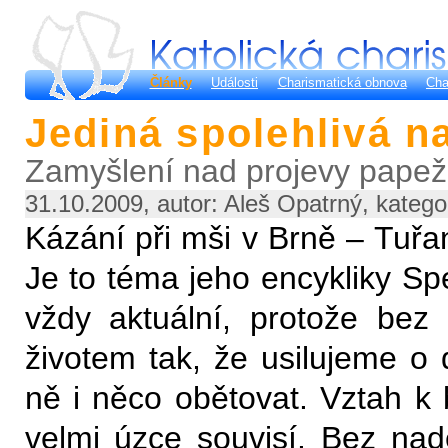
Články
Události
Charismatická obnova
Cha
Jediná spolehlivá n
Zamyšlení nad projevy papež
31.10.2009, autor: Aleš Opatrný, katego
Kázání při mši v Brně – Tuř
Je to téma jeho encykliky Spe
vždy aktuální, protože bez
životem tak, že usilujeme o
ně i něco obětovat. Vztah k 
velmi úzce souvisí. Bez nad