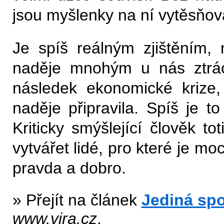
jsou myšlenky na ní vytěsňov
Je spíš reálným zjištěním, 
naděje mnohým u nás ztrácí
následek ekonomické krize,
naděje připravila. Spíš je t
Kriticky smýšlející člověk to
vytvářet lidé, pro které je m
pravda a dobro.
» Přejít na článek
Jediná spo
www.vira.cz
.