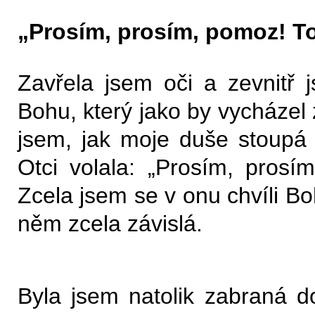
„Prosím, prosím, pomoz! T
Zavřela jsem oči a zevnitř js
Bohu, který jako by vycházel z
jsem, jak moje duše stoupá
Otci volala: „Prosím, pros
Zcela jsem se v onu chvíli B
něm zcela závislá.
Byla jsem natolik zabraná d