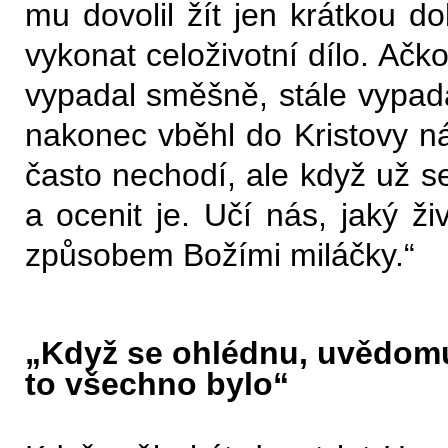
mu dovolil žít jen krátkou do
vykonat celoživotní dílo. Ačk
vypadal směšně, stále vypad
nakonec vběhl do Kristovy n
často nechodí, ale když už se
a ocenit je. Učí nás, jaký ži
způsobem Božími miláčky.“
„Když se ohlédnu, uvědomu
to všechno bylo“