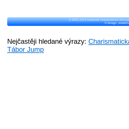
© 2001-2013 Katolická charismatická obnova
© Design, redakčn
Nejčastěji hledané výrazy:
Charismatick
Tábor Jump