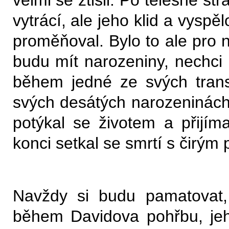
velmi se ztišil. Po tělesné s
vytrácí, ale jeho klid a vyspě
proměňoval. Bylo to ale pro 
budu mít narozeniny, nechci 
během jedné ze svých trans
svých desátých narozeninách b
potýkal se životem a přijíma
konci setkal se smrtí s čirým
Navždy si budu pamatovat,
během Davidova pohřbu, jeh