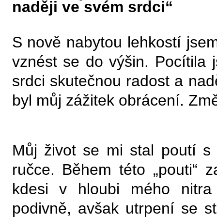
naději ve svém srdci“
S nově nabytou lehkostí jsem
vznést se do výšin. Pocítila
srdci skutečnou radost a nadě
byl můj zážitek obrácení. Změn
Můj život se mi stal poutí 
ručce. Během této „pouti“ 
kdesi v hloubi mého nitra
podivně, avšak utrpení se st