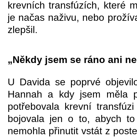
krevních transfúzích, které mě
je načas naživu, nebo prožíva
zlepšil.
„Někdy jsem se ráno ani nem
U Davida se poprvé objevilo
Hannah a kdy jsem měla pl
potřebovala krevní transfúz
bojovala jen o to, abych t
nemohla přinutit vstát z post