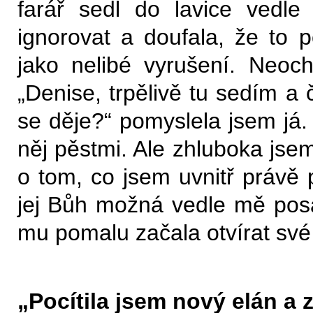
farář sedl do lavice vedle
ignorovat a doufala, že to 
jako nelibé vyrušení. Neoc
„Denise, trpělivě tu sedím a
se děje?“ pomyslela jsem já. 
něj pěstmi. Ale zhluboka jse
o tom, co jsem uvnitř právě 
jej Bůh možná vedle mě posa
mu pomalu začala otvírat své 
„Pocítila jsem nový elán a 