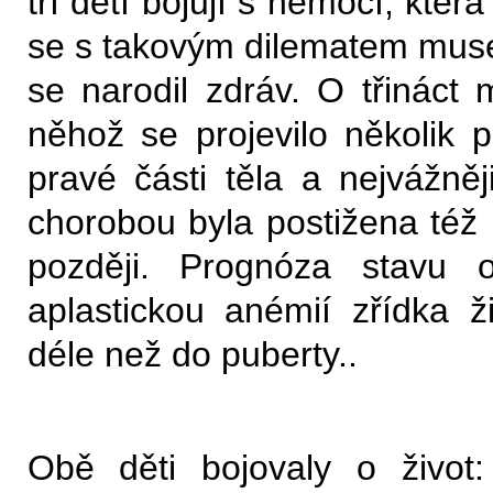
tří dětí bojují s nemocí, kter
se s takovým dilematem musel
se narodil zdráv. O třináct 
něhož se projevilo několik 
pravé části těla a nejvážně
chorobou byla postižena též 
později. Prognóza stavu o
aplastickou anémií zřídka ž
déle než do puberty..
Obě děti bojovaly o život