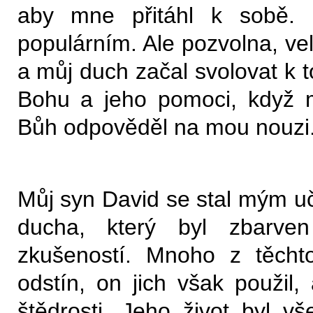
aby mne přitáhl k sobě. U
populárním. Ale pozvolna, ve
a můj duch začal svolovat k t
Bohu a jeho pomoci, když mé
Bůh odpověděl na mou nouzi
Můj syn David se stal mým u
ducha, který byl zbarven
zkušeností. Mnoho z těcht
odstín, on jich však použil,
štědrosti. Jeho život byl v