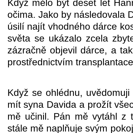
Když mělo být deset let Hann
očima. Jako by následovala 
úsilí najít vhodného dárce ko
světa se ukázalo zcela zbyt
zázračně objevil dárce, a ta
prostřednictvím transplantace
Když se ohlédnu, uvědomuji
mít syna Davida a prožít všec
mě učinil. Pán mě vytáhl z 
stále mě naplňuje svým pokoj